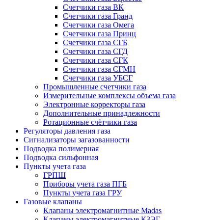
Счетчики газа ВК
Счетчики газа Гранд
Счетчики газа Омега
Счетчики газа Принц
Счетчики газа СГБ
Счетчики газа СГД
Счетчики газа СГК
Счетчики газа СГМН
Счетчики газа УБСГ
Промышленные счетчики газа
Измерительные комплексы объема газа
Электронные корректоры газа
Дополнительные принадлежности
Ротационные счётчики газа
Регуляторы давления газа
Сигнализаторы загазованности
Подводка полимерная
Подводка сильфонная
Пункты учета газа
ГРПШ
Приборы учета газа ПГБ
Пункты учета газа ГРУ
Газовые клапаны
Клапаны электромагнитные Madas
Клапаны электромагнитные КЗЭГ