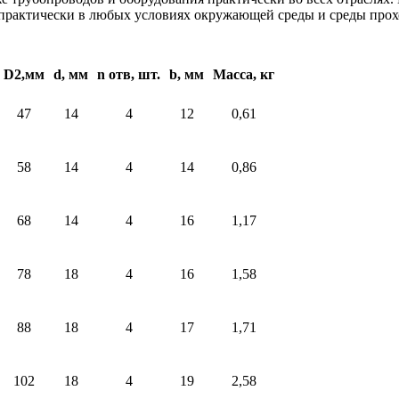
 практически в любых условиях окружающей среды и среды прох
D2,мм
d, мм
n отв, шт.
b, мм
Масса, кг
47
14
4
12
0,61
58
14
4
14
0,86
68
14
4
16
1,17
78
18
4
16
1,58
88
18
4
17
1,71
102
18
4
19
2,58