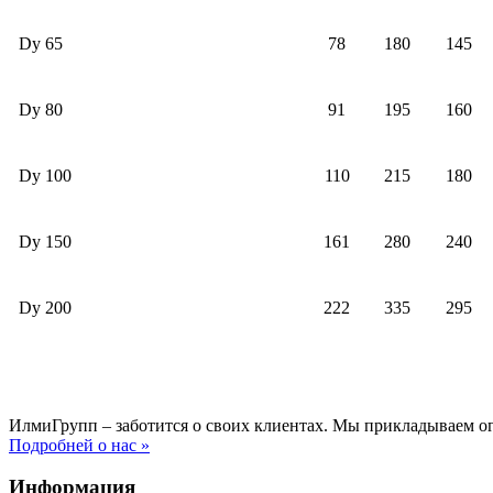
Dy 65
78
180
145
Dy 80
91
195
160
Dy 100
110
215
180
Dy 150
161
280
240
Dy 200
222
335
295
ИлмиГрупп – заботится о своих клиентах. Мы прикладываем о
Подробней о нас »
Информация