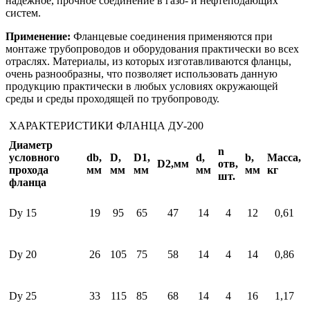
надёжное, прочное соединение в газо- и нефтеподающих
систем.
Применение:
Фланцевые соединения применяются при
монтаже трубопроводов и оборудования практически во всех
отраслях. Материалы, из которых изготавливаются фланцы,
очень разнообразны, что позволяет использовать данную
продукцию практически в любых условиях окружающей
среды и среды проходящей по трубопроводу.
ХАРАКТЕРИСТИКИ ФЛАНЦА ДУ-200
Диаметр
n
условного
db,
D,
D1,
d,
b,
Масса,
D2,мм
отв,
прохода
мм
мм
мм
мм
мм
кг
шт.
фланца
Dy 15
19
95
65
47
14
4
12
0,61
Dy 20
26
105
75
58
14
4
14
0,86
Dy 25
33
115
85
68
14
4
16
1,17