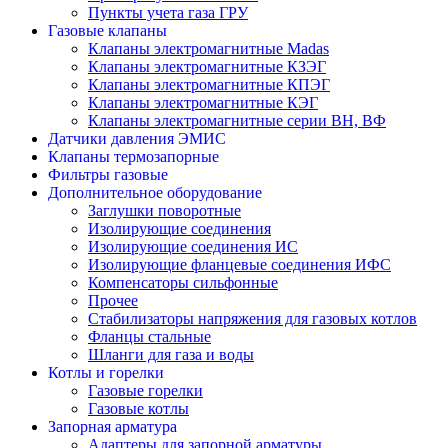
Пункты учета газа ГРУ
Газовые клапаны
Клапаны электромагнитные Madas
Клапаны электромагнитные КЗЭГ
Клапаны электромагнитные КПЭГ
Клапаны электромагнитные КЭГ
Клапаны электромагнитные серии ВН, ВФ
Датчики давления ЭМИС
Клапаны термозапорные
Фильтры газовые
Дополнительное оборудование
Заглушки поворотные
Изолирующие соединения
Изолирующие соединения ИС
Изолирующие фланцевые соединения ИФС
Компенсаторы сильфонные
Прочее
Стабилизаторы напряжения для газовых котлов
Фланцы стальные
Шланги для газа и воды
Котлы и горелки
Газовые горелки
Газовые котлы
Запорная арматура
Адаптеры для запорной арматуры