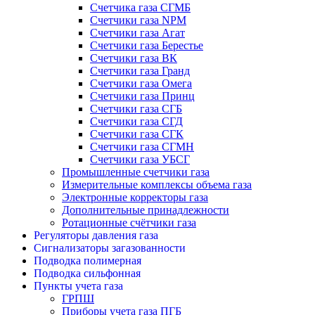
Счетчика газа СГМБ
Счетчики газа NPM
Счетчики газа Агат
Счетчики газа Берестье
Счетчики газа ВК
Счетчики газа Гранд
Счетчики газа Омега
Счетчики газа Принц
Счетчики газа СГБ
Счетчики газа СГД
Счетчики газа СГК
Счетчики газа СГМН
Счетчики газа УБСГ
Промышленные счетчики газа
Измерительные комплексы объема газа
Электронные корректоры газа
Дополнительные принадлежности
Ротационные счётчики газа
Регуляторы давления газа
Сигнализаторы загазованности
Подводка полимерная
Подводка сильфонная
Пункты учета газа
ГРПШ
Приборы учета газа ПГБ