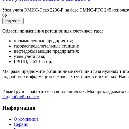
Узел учета ЭМИС-Эско 2230-Р на базе ЭМИС-РГС 245 использует
0р
под заказ
Область применения ротационных счетчиков газа:
промышленные предприятия;
газораспределительные станции;
нефтедобывающие предприятия;
узлы учёта газа;
ГРПШ, ПУРГ и пр.
Мы рады предложить ротационные счетчики газа нужных типора
подробную информацию о моделях счетчиков и их ценах. Наши
ИлмиГрупп – заботится о своих клиентах. Мы прикладываем о
Подробней о нас »
Информация
О компании
Сервис