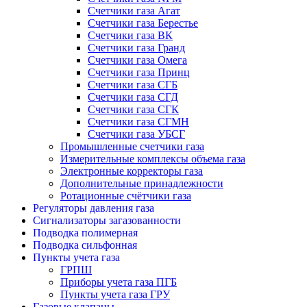
Счетчики газа Агат
Счетчики газа Берестье
Счетчики газа ВК
Счетчики газа Гранд
Счетчики газа Омега
Счетчики газа Принц
Счетчики газа СГБ
Счетчики газа СГД
Счетчики газа СГК
Счетчики газа СГМН
Счетчики газа УБСГ
Промышленные счетчики газа
Измерительные комплексы объема газа
Электронные корректоры газа
Дополнительные принадлежности
Ротационные счётчики газа
Регуляторы давления газа
Сигнализаторы загазованности
Подводка полимерная
Подводка сильфонная
Пункты учета газа
ГРПШ
Приборы учета газа ПГБ
Пункты учета газа ГРУ
Газовые клапаны