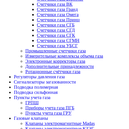
Счетчики газа ВК
Счетчики газа Гранд
Счетчики газа Омега
Счетчики газа Принц
Счетчики газа СГБ
Счетчики газа СГД
Счетчики газа СГК
Счетчики газа СГМН
Счетчики газа УБСГ
Промышленные счетчики газа
Измерительные комплексы объема газа
Электронные корректоры газа
Дополнительные принадлежности
Ротационные счётчики газа
Регуляторы давления газа
Сигнализаторы загазованности
Подводка полимерная
Подводка сильфонная
Пункты учета газа
ГРПШ
Приборы учета газа ПГБ
Пункты учета газа ГРУ
Газовые клапаны
Клапаны электромагнитные Madas
Клапаны электромагнитные КЗЭГ