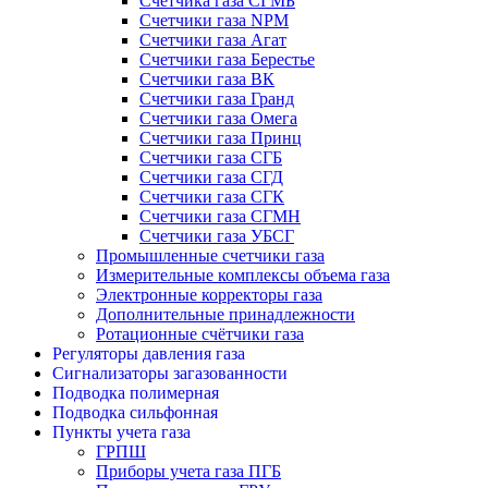
Счетчика газа СГМБ
Счетчики газа NPM
Счетчики газа Агат
Счетчики газа Берестье
Счетчики газа ВК
Счетчики газа Гранд
Счетчики газа Омега
Счетчики газа Принц
Счетчики газа СГБ
Счетчики газа СГД
Счетчики газа СГК
Счетчики газа СГМН
Счетчики газа УБСГ
Промышленные счетчики газа
Измерительные комплексы объема газа
Электронные корректоры газа
Дополнительные принадлежности
Ротационные счётчики газа
Регуляторы давления газа
Сигнализаторы загазованности
Подводка полимерная
Подводка сильфонная
Пункты учета газа
ГРПШ
Приборы учета газа ПГБ