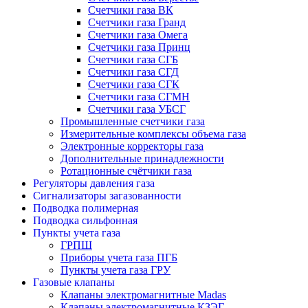
Счетчики газа ВК
Счетчики газа Гранд
Счетчики газа Омега
Счетчики газа Принц
Счетчики газа СГБ
Счетчики газа СГД
Счетчики газа СГК
Счетчики газа СГМН
Счетчики газа УБСГ
Промышленные счетчики газа
Измерительные комплексы объема газа
Электронные корректоры газа
Дополнительные принадлежности
Ротационные счётчики газа
Регуляторы давления газа
Сигнализаторы загазованности
Подводка полимерная
Подводка сильфонная
Пункты учета газа
ГРПШ
Приборы учета газа ПГБ
Пункты учета газа ГРУ
Газовые клапаны
Клапаны электромагнитные Madas
Клапаны электромагнитные КЗЭГ