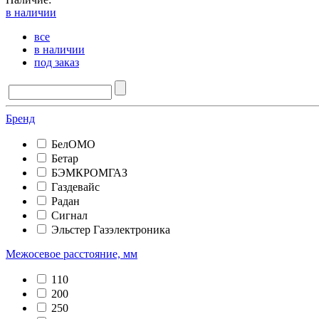
в наличии
все
в наличии
под заказ
Бренд
БелОМО
Бетар
БЭМКРОМГАЗ
Газдевайс
Радан
Сигнал
Эльстер Газэлектроника
Межосевое расстояние, мм
110
200
250