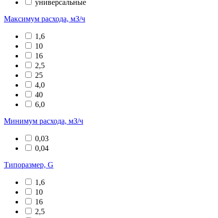
универсальные
Максимум расхода, мЗ/ч
1,6
10
16
2,5
25
4,0
40
6,0
Минимум расхода, мЗ/ч
0,03
0,04
Типоразмер, G
1,6
10
16
2,5