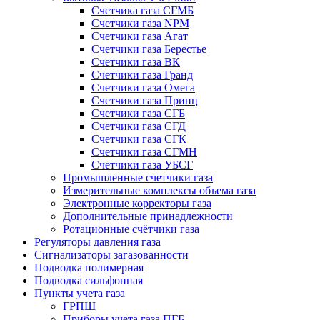
Счетчика газа СГМБ
Счетчики газа NPM
Счетчики газа Агат
Счетчики газа Берестье
Счетчики газа ВК
Счетчики газа Гранд
Счетчики газа Омега
Счетчики газа Принц
Счетчики газа СГБ
Счетчики газа СГД
Счетчики газа СГК
Счетчики газа СГМН
Счетчики газа УБСГ
Промышленные счетчики газа
Измерительные комплексы объема газа
Электронные корректоры газа
Дополнительные принадлежности
Ротационные счётчики газа
Регуляторы давления газа
Сигнализаторы загазованности
Подводка полимерная
Подводка сильфонная
Пункты учета газа
ГРПШ
Приборы учета газа ПГБ