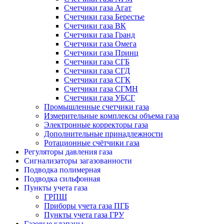
Счетчики газа Агат
Счетчики газа Берестье
Счетчики газа ВК
Счетчики газа Гранд
Счетчики газа Омега
Счетчики газа Принц
Счетчики газа СГБ
Счетчики газа СГД
Счетчики газа СГК
Счетчики газа СГМН
Счетчики газа УБСГ
Промышленные счетчики газа
Измерительные комплексы объема газа
Электронные корректоры газа
Дополнительные принадлежности
Ротационные счётчики газа
Регуляторы давления газа
Сигнализаторы загазованности
Подводка полимерная
Подводка сильфонная
Пункты учета газа
ГРПШ
Приборы учета газа ПГБ
Пункты учета газа ГРУ
Газовые клапаны