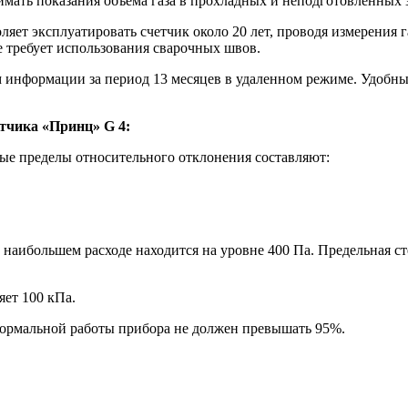
имать показания объема газа в прохладных и неподготовленных 
яет эксплуатировать счетчик около 20 лет, проводя измерения 
е требует использования сварочных швов.
информации за период 13 месяцев в удаленном режиме. Удобны
тчика «Принц» G 4:
мые пределы относительного отклонения составляют:
наибольшем расходе находится на уровне 400 Па. Предельная ст
яет 100 кПа.
нормальной работы прибора не должен превышать 95%.