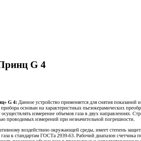
 Принц G 4
ц» G 4:
Данное устройство применяется для снятия показаний 
рибора основан на характеристиках пьезокерамических преобр
 осуществлять измерение объемов газа в двух направлениях. Стр
стью проводимых измерений при незначительной погрешности.
ативному воздействию окружающей среды, имеет степень защит
 газа к стандартам ГОСТа 2939-63. Рабочий диапазон счетчика 