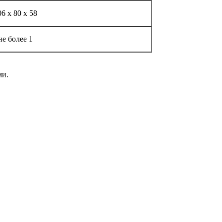
06 x 80 x 58
не более 1
ми.