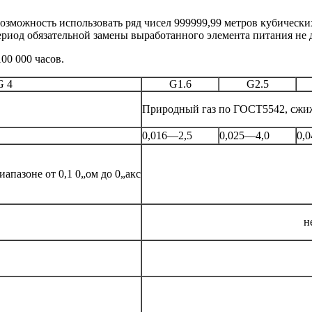
зможность использовать ряд чисел 999999,99 метров кубических
ериод обязательной замены выработанного элемента питания не 
00 000 часов.
 4
G1.6
G2.5
Природный газ по ГОСТ5542, сжи
0,016—2,5
0,025—4,0
0,
иапазоне от 0,1 0„ом до 0„акс
н