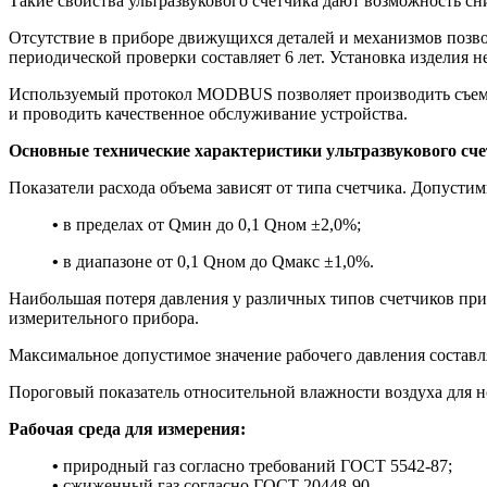
Такие свойства ультразвукового счетчика дают возможность сн
Отсутствие в приборе движущихся деталей и механизмов позвол
периодической проверки составляет 6 лет. Установка изделия н
Используемый протокол MODBUS позволяет производить съем 
и проводить качественное обслуживание устройства.
Основные технические характеристики ультразвукового сче
Показатели расхода объема зависят от типа счетчика. Допусти
•
в пределах от Qмин до 0,1 Qном ±2,0%;
•
в диапазоне от 0,1 Qном до Qмакс ±1,0%.
Наибольшая потеря давления у различных типов счетчиков при 
измерительного прибора.
Максимальное допустимое значение рабочего давления составл
Пороговый показатель относительной влажности воздуха для 
Рабочая среда для измерения:
•
природный газ согласно требований ГОСТ 5542-87;
•
сжиженный газ согласно ГОСТ 20448-90.