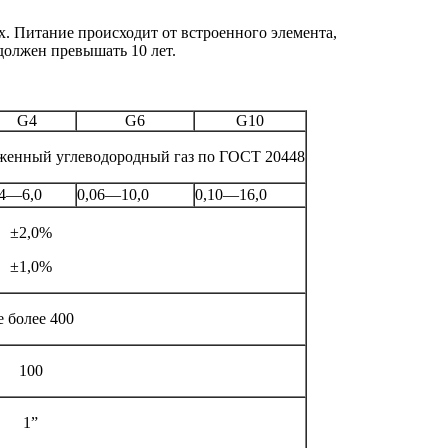
. Питание происходит от встроенного элемента,
должен превышать 10 лет.
G4
G6
G10
женный углеводородный газ по ГОСТ 20448
04—6,0
0,06—10,0
0,10—16,0
±2,0%
±1,0%
е более 400
100
1”