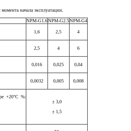
 момента начала эксплуатации.
NPM-G1.6
NPM-G2.5
NPM-G4
1,6
2,5
4
2,5
4
6
0,016
0,025
0,04
0,0032
0,005
0,008
уре +20°С %:
± 3,0
± 1,5