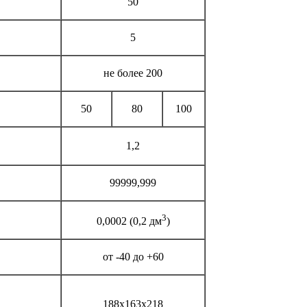
50
5
не более 200
50
80
100
1,2
99999,999
3
0,0002 (0,2 дм
)
от -40 до +60
188х163х218