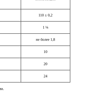
110 ± 0,2
1 ¼
не более 1,8
10
20
24
ми.