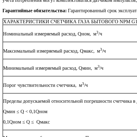
учета потребления могут комплектоваться датчиком импульсов,
Гарантийные обязательства:
Гарантированный срок эксплуата
ХАРАКТЕРИСТИКИ СЧЕТЧИКА ГАЗА БЫТОВОГО NPM G1
3
Номинальный измеряемый расход, Qном, м
/ч
3
Максимальный измеряемый расход, Qмакс, м
/ч
3
Минимальный измеряемый расход, Qмин, м
/ч
3
Порог чувствительности счетчика, м
/ч
Пределы допускаемой относительной погрешности счетчика в 
Qмин ≤ Q < 0,1Qном
0,1Qном ≤ Q ≤ Qмакс