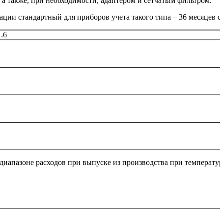
 а также, при необходимости, адаптером и сетчатым фильтром.
ции стандартный для приборов учета такого типа – 36 месяцев с
.6
диапазоне расходов при выпуске из производства при температ