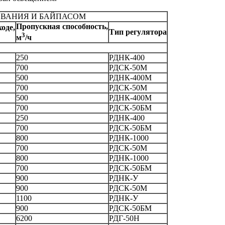
ОВАНИЯ И БАЙПАСОМ
Пропускная способность,
оде,
Тип регулятора
3
м
/ч
250
РДНК-400
700
РДСК-50М
500
РДНК-400М
700
РДСК-50М
500
РДНК-400М
700
РДСК-50БМ
250
РДНК-400
700
РДСК-50БМ
800
РДНК-1000
700
РДСК-50М
800
РДНК-1000
700
РДСК-50БМ
900
РДНК-У
900
РДСК-50М
1100
РДНК-У
900
РДСК-50БМ
6200
РДГ-50Н