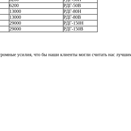
6200
РДГ-50В
13000
РДГ-80Н
13000
РДГ-80В
29000
РДГ-150Н
29000
РДГ-150В
громные усилия, что бы наши клиенты могли считать нас лучши