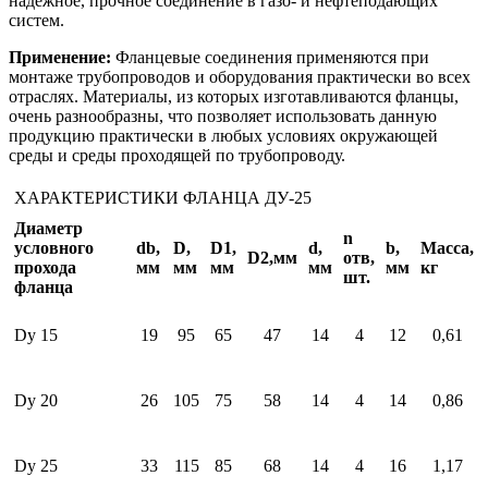
надёжное, прочное соединение в газо- и нефтеподающих
систем.
Применение:
Фланцевые соединения применяются при
монтаже трубопроводов и оборудования практически во всех
отраслях. Материалы, из которых изготавливаются фланцы,
очень разнообразны, что позволяет использовать данную
продукцию практически в любых условиях окружающей
среды и среды проходящей по трубопроводу.
ХАРАКТЕРИСТИКИ ФЛАНЦА ДУ-25
Диаметр
n
условного
db,
D,
D1,
d,
b,
Масса,
D2,мм
отв,
прохода
мм
мм
мм
мм
мм
кг
шт.
фланца
Dy 15
19
95
65
47
14
4
12
0,61
Dy 20
26
105
75
58
14
4
14
0,86
Dy 25
33
115
85
68
14
4
16
1,17