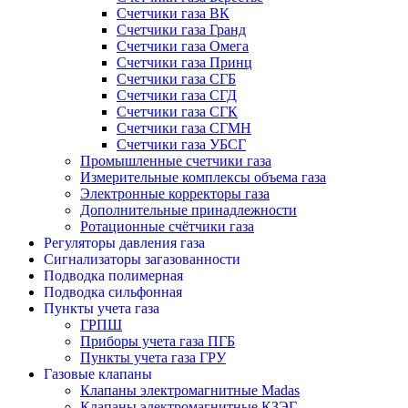
Счетчики газа ВК
Счетчики газа Гранд
Счетчики газа Омега
Счетчики газа Принц
Счетчики газа СГБ
Счетчики газа СГД
Счетчики газа СГК
Счетчики газа СГМН
Счетчики газа УБСГ
Промышленные счетчики газа
Измерительные комплексы объема газа
Электронные корректоры газа
Дополнительные принадлежности
Ротационные счётчики газа
Регуляторы давления газа
Сигнализаторы загазованности
Подводка полимерная
Подводка сильфонная
Пункты учета газа
ГРПШ
Приборы учета газа ПГБ
Пункты учета газа ГРУ
Газовые клапаны
Клапаны электромагнитные Madas
Клапаны электромагнитные КЗЭГ