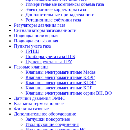
Измерительные комплексы объема газа
Электронные корректоры газа
Дополнительные принадлежности
Ротационные счётчики газа
Регуляторы давления газа
Сигнализаторы загазованности
Подводка полимерная
Подводка сильфонная
Пункты учета газа
ГРПШ
Приборы учета газа ПГБ
Пункты учета газа ГРУ
Газовые клапаны
Клапаны электромагнитные Madas
Клапаны электромагнитные КЗЭГ
Клапаны электромагнитные КПЭГ
Клапаны электромагнитные КЭГ
Клапаны электромагнитные серии ВН, ВФ
Датчики давления ЭМИС
Клапаны термозапорные
Фильтры газовые
Дополнительное оборудование
Заглушки поворотные
Изолирующие соединения
Изолирующие соединения ИС