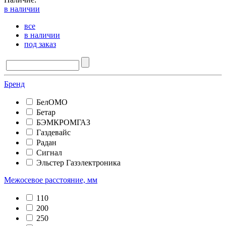
в наличии
все
в наличии
под заказ
Бренд
БелОМО
Бетар
БЭМКРОМГАЗ
Газдевайс
Радан
Сигнал
Эльстер Газэлектроника
Межосевое расстояние, мм
110
200
250