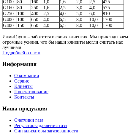
G100
80
160
1,0
1,6
2,0
2,5
425
G160
80
250
1,6
2,5
3,0
4,0
575
G250
100
400
2,5
4,0
5,0
6,0
810
G400
100
650
4,0
6,5
8,0
10,0
1700
G400
150
650
4,0
6,5
8,0
10,0
1700
ИлмиГрупп – заботится о своих клиентах. Мы прикладываем
огромные усилия, что бы наши клиенты могли считать нас
лучшими.
Подробней о нас »
Информация
О компании
Сервис
Клиенты
Проектирование
Контакты
Наша продукция
Счетчики газа
Регуляторы давления газа
Сигнализаторы загазованности