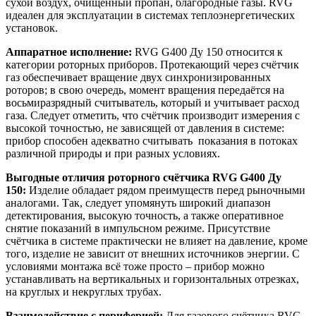
сухой воздух, очищенный пропан, благородные газы. RVG
идеален для эксплуатации в системах теплоэнергетических
установок.
Аппаратное исполнение:
RVG G400 Ду 150 относится к
категории роторных приборов. Протекающий через счётчик
газ обеспечивает вращение двух синхронизированных
роторов; в свою очередь, момент вращения передаётся на
восьмиразрядный считыватель, который и учитывает расход
газа. Следует отметить, что счётчик производит измерения с
высокой точностью, не зависящей от давления в системе:
прибор способен адекватно считывать показания в потоках
различной природы и при разных условиях.
Выгодные отличия роторного счётчика RVG G400 Ду
150:
Изделие обладает рядом преимуществ перед рыночными
аналогами. Так, следует упомянуть широкий диапазон
детектирования, высокую точность, а также оперативное
снятие показаний в импульсном режиме. Присутствие
счётчика в системе практически не влияет на давление, кроме
того, изделие не зависит от внешних источников энергии. С
условиями монтажа всё тоже просто – прибор можно
устанавливать на вертикальных и горизонтальных отрезках,
на круглых и некруглых трубах.
Взаимодействие с периферией:
Для газового счётчика RVG