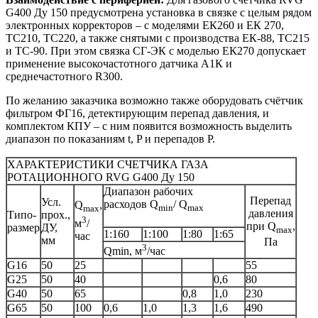
G400 Ду 150 предусмотрена установка в связке с целым рядом
электронных корректоров – с моделями ЕК260 и ЕК 270,
ТС210, ТС220, а также снятыми с производства ЕК-88, ТС215
и ТС-90. При этом связка СГ-ЭК с моделью ЕК270 допускает
применение высокочастотного датчика А1К и
среднечастотного R300.
По желанию заказчика возможно также оборудовать счётчик
фильтром ФГ16, детектирующим перепад давления, и
комплектом КПУ – с ним появится возможность выделить
диапазон по показаниям t, P и перепадов P.
ХАРАКТЕРИСТИКИ СЧЕТЧИКА ГАЗА
РОТАЦИОННОГО RVG G400 Ду 150
Диапазон рабочих
Перепад
Усл.
расходов Q
/ Q
Q
,
min
max
max
давления
Типо-
прох.,
3
м
/
при Q
,
размер
ДУ,
max
1:160
1:100
1:80
1:65
час
мм
Па
3
Qmin, м
/час
G16
50
25
55
G25
50
40
0,6
80
G40
50
65
0,8
1,0
230
G65
50
100
0,6
1,0
1,3
1,6
490