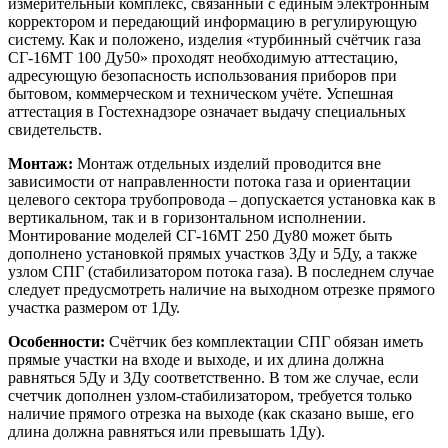
измерительный комплекс, связанный с единым электронным
корректором и передающий информацию в регулирующую
систему. Как и положено, изделия «турбинный счётчик газа
СГ-16МТ 100 Ду50» проходят необходимую аттестацию,
адресующую безопасность использования приборов при
бытовом, коммерческом и техническом учёте. Успешная
аттестация в Гостехнадзоре означает выдачу специальных
свидетельств.
Монтаж:
Монтаж отдельных изделий проводится вне
зависимости от направленности потока газа и ориентации
целевого сектора трубопровода – допускается установка как в
вертикальном, так и в горизонтальном исполнении.
Монтирование моделей СГ-16МТ 250 Ду80 может быть
дополнено установкой прямых участков 3Ду и 5Ду, а также
узлом СПГ (стабилизатором потока газа). В последнем случае
следует предусмотреть наличие на выходном отрезке прямого
участка размером от 1Ду.
Особенности:
Счётчик без комплектации СПГ обязан иметь
прямые участки на входе и выходе, и их длина должна
равняться 5Ду и 3Ду соответственно. В том же случае, если
счетчик дополнен узлом-стабилизатором, требуется только
наличие прямого отрезка на выходе (как сказано выше, его
длина должна равняться или превышать 1Ду).