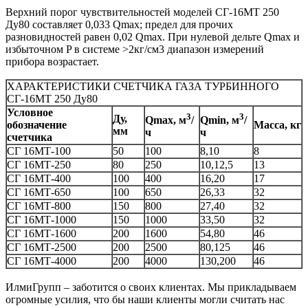
Верхний порог чувствительностей моделей СГ-16МТ 250
Ду80 составляет 0,033 Qmax; предел для прочих
разновидностей равен 0,02 Qmax. При нулевой дельте Qmax и
избыточном P в системе >2кг/см3 диапазон измерений
прибора возрастает.
ХАРАКТЕРИСТИКИ СЧЕТЧИКА ГАЗА ТУРБИННОГО
СГ-16МТ 250 Ду80
Условное
3
3
Ду,
Qmax, м
/
Qmin, м
/
обозначение
Масса, кг
мм
ч
ч
счетчика
СГ 16МТ-100
50
100
8,10
8
СГ 16МТ-250
80
250
10,12,5
13
СГ 16МТ-400
100
400
16,20
17
СГ 16МТ-650
100
650
26,33
32
СГ 16МТ-800
150
800
27,40
32
СГ 16МТ-1000
150
1000
33,50
32
СГ 16МТ-1600
200
1600
54,80
46
СГ 16МТ-2500
200
2500
80,125
46
СГ 16МТ-4000
200
4000
130,200
46
ИлмиГрупп – заботится о своих клиентах. Мы прикладываем
огромные усилия, что бы наши клиенты могли считать нас