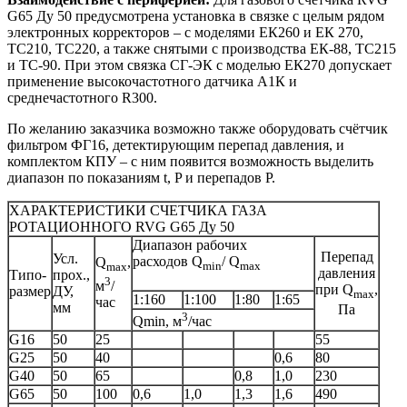
G65 Ду 50 предусмотрена установка в связке с целым рядом
электронных корректоров – с моделями ЕК260 и ЕК 270,
ТС210, ТС220, а также снятыми с производства ЕК-88, ТС215
и ТС-90. При этом связка СГ-ЭК с моделью ЕК270 допускает
применение высокочастотного датчика А1К и
среднечастотного R300.
По желанию заказчика возможно также оборудовать счётчик
фильтром ФГ16, детектирующим перепад давления, и
комплектом КПУ – с ним появится возможность выделить
диапазон по показаниям t, P и перепадов P.
ХАРАКТЕРИСТИКИ СЧЕТЧИКА ГАЗА
РОТАЦИОННОГО RVG G65 Ду 50
Диапазон рабочих
Перепад
Усл.
расходов Q
/ Q
Q
,
min
max
max
давления
Типо-
прох.,
3
м
/
при Q
,
размер
ДУ,
max
1:160
1:100
1:80
1:65
час
мм
Па
3
Qmin, м
/час
G16
50
25
55
G25
50
40
0,6
80
G40
50
65
0,8
1,0
230
G65
50
100
0,6
1,0
1,3
1,6
490