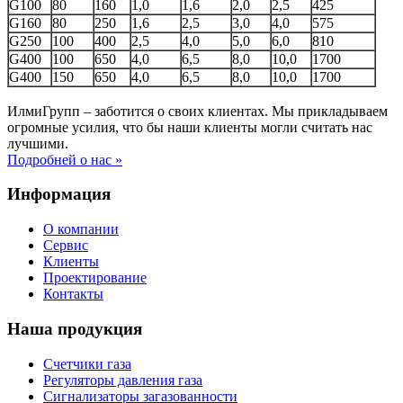
G100
80
160
1,0
1,6
2,0
2,5
425
G160
80
250
1,6
2,5
3,0
4,0
575
G250
100
400
2,5
4,0
5,0
6,0
810
G400
100
650
4,0
6,5
8,0
10,0
1700
G400
150
650
4,0
6,5
8,0
10,0
1700
ИлмиГрупп – заботится о своих клиентах. Мы прикладываем
огромные усилия, что бы наши клиенты могли считать нас
лучшими.
Подробней о нас »
Информация
О компании
Сервис
Клиенты
Проектирование
Контакты
Наша продукция
Счетчики газа
Регуляторы давления газа
Сигнализаторы загазованности