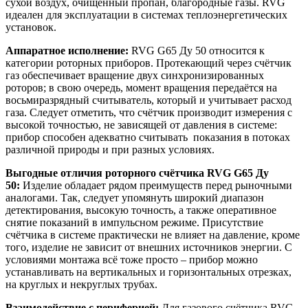
сухой воздух, очищенный пропан, благородные газы. RVG
идеален для эксплуатации в системах теплоэнергетических
установок.
Аппаратное исполнение:
RVG G65 Ду 50 относится к
категории роторных приборов. Протекающий через счётчик
газ обеспечивает вращение двух синхронизированных
роторов; в свою очередь, момент вращения передаётся на
восьмиразрядный считыватель, который и учитывает расход
газа. Следует отметить, что счётчик производит измерения с
высокой точностью, не зависящей от давления в системе:
прибор способен адекватно считывать показания в потоках
различной природы и при разных условиях.
Выгодные отличия роторного счётчика RVG G65 Ду
50:
Изделие обладает рядом преимуществ перед рыночными
аналогами. Так, следует упомянуть широкий диапазон
детектирования, высокую точность, а также оперативное
снятие показаний в импульсном режиме. Присутствие
счётчика в системе практически не влияет на давление, кроме
того, изделие не зависит от внешних источников энергии. С
условиями монтажа всё тоже просто – прибор можно
устанавливать на вертикальных и горизонтальных отрезках,
на круглых и некруглых трубах.
Взаимодействие с периферией:
Для газового счётчика RVG