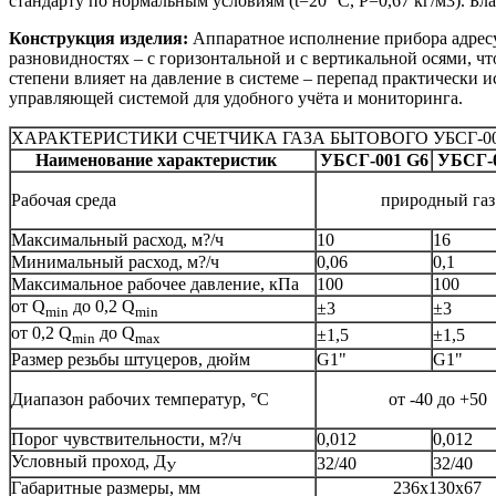
стандарту по нормальным условиям (t=20 °С, P=0,67 кг/м3). Бл
Конструкция изделия:
Аппаратное исполнение прибора адресуе
разновидностях – с горизонтальной и с вертикальной осями, ч
степени влияет на давление в системе – перепад практически и
управляющей системой для удобного учёта и мониторинга.
ХАРАКТЕРИСТИКИ СЧЕТЧИКА ГАЗА БЫТОВОГО УБСГ-0
Наименование характеристик
УБСГ-001 G6
УБСГ-0
Рабочая среда
природный газ
Максимальный расход, м?/ч
10
16
Минимальный расход, м?/ч
0,06
0,1
Максимальное рабочее давление, кПа
100
100
от Q
до 0,2 Q
±3
±3
min
min
от 0,2 Q
до Q
±1,5
±1,5
min
max
Размер резьбы штуцеров, дюйм
G1"
G1"
Диапазон рабочих температур, °С
от -40 до +50
Порог чувствительности, м?/ч
0,012
0,012
Условный проход, Д
32/40
32/40
У
Габаритные размеры, мм
236х130х67