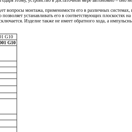
агодаря этому, устройство в достаточной мере автономно – оно 
т вопросы монтажа, применимости его в различных системах, и 
то позволяет устанавливать его в соответствующих плоскостях н
сключается. Изделие также не имеет обратного хода, а импульсн
01 G10
01 G10