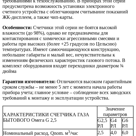
требованиями к техобслуживанию. В приборах этой серии
предусмотрена возможность установки электронного
счетного устройства с облегчающим считывание показаний
ЖК-дисплеем, а также чип-карты.
Особенности:
Счетчики этой серии не боятся высокой
влажности (до 98%), однако не предназначены для
контактирования с химически агрессивными смесями и
работы при высоких (более +25 градусов по Цельсию)
температурах. Имеют самоочищающуюся конструкцию,
небольшие габариты и малый вес, нечувствительны к
изменениям физических характеристик газового потока. В
комплект оборудования входят переходники диаметром ¾
дюйма
Гарантии изготовителя:
Отличаются высоким гарантийным
сроком службы – не менее 5 лет с момента начала работы
прибора учета; главное условие – соблюдение всех заводских
требований к монтажу и эксплуатации устройства.
Значение
параметров
ХАРАКТЕРИСТИКИ СЧЕТЧИКА ГАЗА
БЫТОВОГО Омега G 2,5
G2,5
G4
G6
РЛ
РЛ
РЛ
3
2,5
4,0
6,0
Номинальный расход, Qnom. м
/час