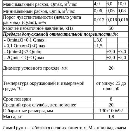
3
4,0
6,0
10,0
Максимальный расход, Qmax, м
/час
3
0,06
0,06
0,08
Минимальный расход, Qmin, м
/час
Порог чувствительности (начало учета
0,012
0,016
0,016
расхода) (Qstart), м³/ч
Рабочее избыточное давление, кПа
50
Пределы допускаемой относительной погрешности,%:
- Qmin≤Q<0,1 Qmax;
±3,0
- 0,1 Qmax≤Q≤Qmax
±1,5
- Qmin≤Q<2 Qmin;
±3,0
±3,0
- 2Qmin < Q < Qmax
±2,0
±2,0
Диаметр условного прохода, мм
20
Температура окружающей и измеряемой
от минус 25 до
среды, °С
плюс 50
Срок поверки
8
Средний срок службы, лет, не менее
20
Габаритные размеры, мм
130х100х92
Масса, кг
1,8
ИлмиГрупп – заботится о своих клиентах. Мы прикладываем