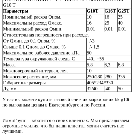
G10 T
Параметры
G10T
G16T
G25T
Номинальный расход Qном.
10
16
25
Максимальны расход Qмакс.
16
25
40
Минимальный расход Qмин.
0.01
0.01
0.01
Относительная погрешность при расходе.
От Qмин. до 0,1 Qном. %
+/-3
Свыше 0,1 Qном. до Qмакс. %
+/- 1,5
Максимальное рабочее давление кПа
50
Температура окружающей среды С
-40...+55
Масса
5,8
6,3
6,8
Межповерочный интервал, лет.
10
Межосевое растояние, мм.
250/280
280
335
Габаритные размеры
405*234*330
Ду, мм
32/40
40
50
У нас вы можете купить газовый счетчик маркировик bk g10t
по выгодным ценам в Екатеринбурге и по России.
ИлмиГрупп – заботится о своих клиентах. Мы прикладываем
огромные усилия, что бы наши клиенты могли считать нас
лучшими.