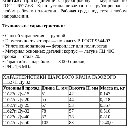
Монтаж:
Присоединение к трубопроводу — муфтовое по
ГОСТ 6527-68. Кран устанавливается на трубопроводе в
любом рабочем положении. Рабочая среда подается в любом
направлении.
Технические характеристики:
• Способ управления — ручной.
• Герметичность затвора — по классу В ГОСТ 9544-93.
• Уплотнение затвора — фторопласт или полиуретан.
• Материал основных деталей: корпус — латунь ЛЦ 40С,
пробка — сталь 20.
• Гарантийная наработка — 3 000 циклов;
• PN - 1,6 МПа.
ХАРАКТЕРИСТИКИ ШАРОВОГО КРАНА ГАЗОВОГО
11Б27П Ду 32
Условный проход
Длина L, мм
Высота H, мм
Масса m, кг
11б27п Ду-15
51
42
0,147
11б27п Ду-20
55
44
0,218
11б27п Ду-25
67
53
0,357
11б27п Ду-32
78
57
0,510
11б27п Ду-40
87
78
0,810
11б27п Ду-50
102
83
1240,0