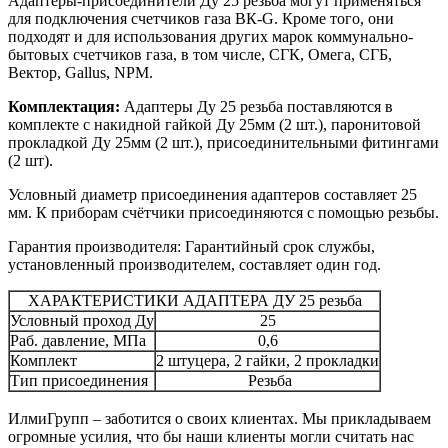
Адаптеры-присоединители Ду 25 резьба могут применяться
для подключения счетчиков газа ВК-G. Кроме того, они
подходят и для использования других марок коммунально-
бытовых счетчиков газа, в том числе, СГК, Омега, СГБ,
Вектор, Gallus, NPM.
Комплектация:
Адаптеры Ду 25 резьба поставляются в
комплекте с накидной гайкой Ду 25мм (2 шт.), паронитовой
прокладкой Ду 25мм (2 шт.), присоединительными фитингами
(2 шт).
Условный диаметр присоединения адаптеров составляет 25
мм. К приборам счётчики присоединяются с помощью резьбы.
Гарантия производителя: Гарантийный срок службы,
установленный производителем, составляет один год.
ХАРАКТЕРИСТИКИ АДАПТЕРА ДУ 25 резьба
Условный проход Ду
25
Раб. давление, МПа
0,6
Комплект
2 штуцера, 2 гайки, 2 прокладки
Тип присоединения
Резьба
ИлмиГрупп – заботится о своих клиентах. Мы прикладываем
огромные усилия, что бы наши клиенты могли считать нас