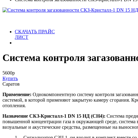
СКАЧАТЬ ПРАЙС
ЛИСТ
Система контроля загазованн
5600
р
Купить
Саратов
Применение:
Однокомпонентную систему контроля загазованн
системой, в которой применяют закрытую камеру сгорания. Кр
отопления.
Назначение СКЗ-Кристалл-1 DN 15 НД (CH4):
Система предна
повышенной концентрации газа в окружающей среде, система в
визуальные и акустические средства, размещенные на выносном 
1. Сигнализатор СЗЦ 1, он входит в комплект вместе со