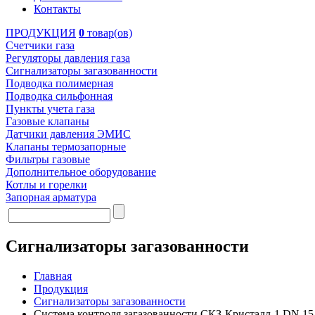
Контакты
ПРОДУКЦИЯ
0
товар(ов)
Счетчики газа
Регуляторы давления газа
Сигнализаторы загазованности
Подводка полимерная
Подводка сильфонная
Пункты учета газа
Газовые клапаны
Датчики давления ЭМИС
Клапаны термозапорные
Фильтры газовые
Дополнительное оборудование
Котлы и горелки
Запорная арматура
Сигнализаторы загазованности
Главная
Продукция
Сигнализаторы загазованности
Система контроля загазованности СКЗ-Кристалл-1 DN 1