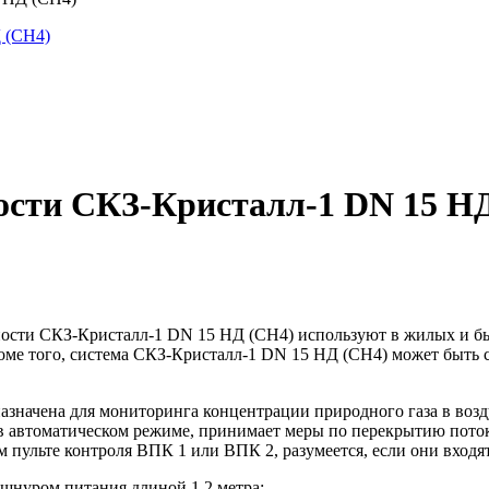
ости СКЗ-Кристалл-1 DN 15 Н
ости СКЗ-Кристалл-1 DN 15 НД (CH4) используют в жилых и бы
оме того, система СКЗ-Кристалл-1 DN 15 НД (CH4) может быть 
значена для мониторинга концентрации природного газа в возд
 автоматическом режиме, принимает меры по перекрытию потока
пульте контроля ВПК 1 или ВПК 2, разумеется, если они входят 
 шнуром питания длиной 1,2 метра;