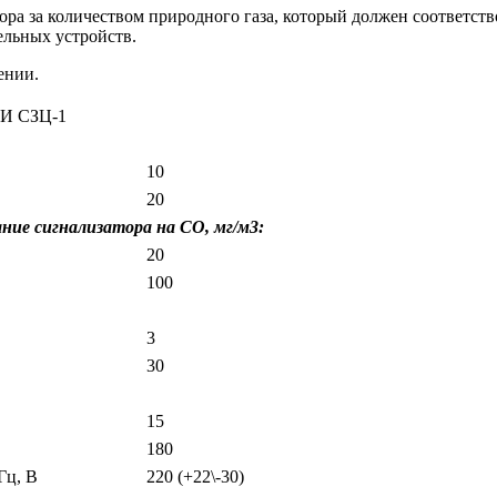
а за количеством природного газа, который должен соответств
льных устройств.
ении.
 СЗЦ-1
10
20
ние сигнализатора на СО, мг/м3:
20
100
3
30
15
180
Гц, В
220 (+22\-30)