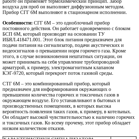
работе он применяет термохимический принцип. Забор
воздуха для проб он выполняет диффузионным методом.
Прибор СГГ 6М выполняют в стационарном исполнении.
Особенности:
СГГ 6М – это одноблочный прибор
постоянного действия. Он работает одновременно с блоком
БСП 6М, который производят на основании ТУ
ИБЯЛ.418471.001. Этот блок питания предназначен для
подачи питания на сигнализатор, подачи акустических и
видеосигналов о превышении норм горючего газа. Кроме
этого, в случае возникновения нештатных ситуации, он
может принимать на себя управление трубопроводной
арматурой, к примеру, электромагнитным клапаном
КЭГ-9720, который перекроет поток газовой среды.
СТГ 6М – это комбинированный прибор, который
предназначен для информирования окружающих о
превышении количества горючих и токсичных газов в
окружающем воздухе. Его устанавливают в бытовых и
производственных помещениях, в которых высока
вероятность появления таких газов, к примеру, в котельных.
Он обладает высокой чувствительностью к наличию горючих
и токсичных газов. Ко всему прочему, этот прибор обладает
низким количеством отказов.