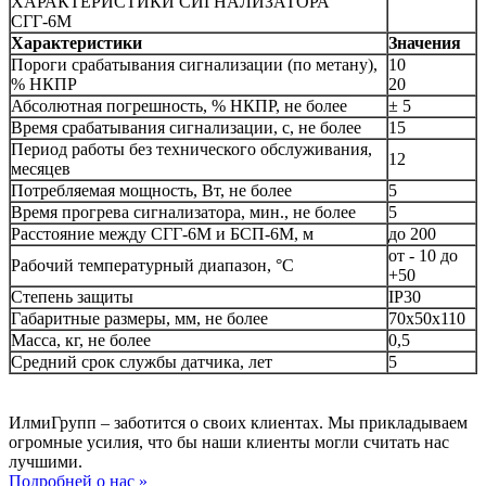
ХАРАКТЕРИСТИКИ СИГНАЛИЗАТОРА
СГГ-6М
Характеристики
Значения
Пороги срабатывания сигнализации (по метану),
10
% НКПР
20
Абсолютная погрешность, % НКПР, не более
± 5
Время срабатывания сигнализации, с, не более
15
Период работы без технического обслуживания,
12
месяцев
Потребляемая мощность, Вт, не более
5
Время прогрева сигнализатора, мин., не более
5
Расстояние между СГГ-6М и БСП-6М, м
до 200
от - 10 до
Рабочий температурный диапазон, °С
+50
Степень защиты
IP30
Габаритные размеры, мм, не более
70х50х110
Масса, кг, не более
0,5
Средний срок службы датчика, лет
5
ИлмиГрупп – заботится о своих клиентах. Мы прикладываем
огромные усилия, что бы наши клиенты могли считать нас
лучшими.
Подробней о нас »