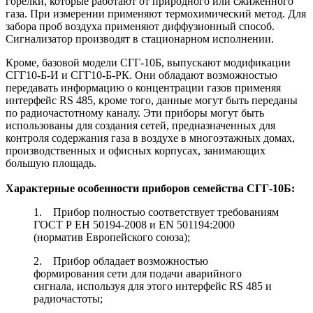
горелки, которые работают от природного или сжиженного
газа. При измерении применяют термохимический метод. Для
забора проб воздуха применяют диффузионный способ.
Сигнализатор производят в стационарном исполнении.
Кроме, базовой модели СГГ-10Б, выпускают модификации
СГГ10-Б-И и СГГ10-Б-РК. Они обладают возможностью
передавать информацию о концентрации газов применяя
интерфейс RS 485, кроме того, данные могут быть переданы
по радиочастотному каналу. Эти приборы могут быть
использованы для создания сетей, предназначенных для
контроля содержания газа в воздухе в многоэтажных домах,
производственных и офисных корпусах, занимающих
большую площадь.
Характерные особенности приборов семейства СГГ-10Б:
1. Прибор полностью соответствует требованиям
ГОСТ Р ЕН 50194-2008 и EN 501194:2000
(норматив Европейского союза);
2. Прибор обладает возможностью
формирования сети для подачи аварийного
сигнала, используя для этого интерфейс RS 485 и
радиочастоты;