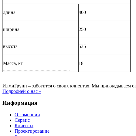
длина
400
ширина
250
высота
535
Масса, кг
18
.......................................................
ИлмиГрупп – заботится о своих клиентах. Мы прикладываем о
Подробней о нас »
Информация
О компании
Сервис
Клиенты
Проектирование