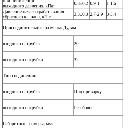
при понижении
0,8±0,2
0,9-1
1-1,6
выходного давления, кПа:
Давление начала срабатывания
3,3±0,3
2,7-2,9
3-3,4
сбросного клапана, кПа:
Присоединительные размеры: Ду, мм
входного патрубка
20
выходного патрубка
32
Тип соединения:
входного патрубка
Под приварку
выходного патрубка
Резьбовое
Габаритные размеры, мм: