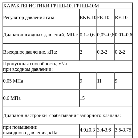
ХАРАКТЕРИСТИКИ ГРПШ-10, ГРПШ-10М
Регулятор давления газа
EKB-10
FE-10
RF-10
Диапазон входных давлений, МПа:
0,1–0,6
0,05–0,6
0,01–0,6
Выходное давление, кПа:
2
0,2-2
0,2-2
Пропускная способность, м³/ч
при входном давлении:
0,05 МПа
9
11
9
0,6 МПа
15
Диапазон настройки срабатывания запорного клапана:
при повышении
4,9±0,3
3,4-3,6
3,5-3,75
выходного давления, кПа: