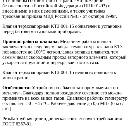
15 в полном соответствии с Правилами пожарной
безопасности в Российской Федерации (ППБ 01-93) и
внесёнными в них изменениями, а также учитывая
требования приказа МВД России №817 от октября 1999г.
Клапан термозапорный КТЗ-001-15 обязателен к установке
перед бытовыми газовыми приборами.
Принцип работы клапана:
Механизм работы клапан
заключается в следующем: когда температура клапана КТЗ
повышается до 100°С легкоплавкая вставка плавится, тем
самым делая свободным проход запорного элемента, который
ускоряется пружиной и перекрывает поток газа.
Клапан термозапорный КТЗ-001-15 нельзя использовать
многократно.
Особенности:
Устройство снабжено затвором «металл по
металлу». Благодаря полнопроходному сечению его можно
применять на всех видов газов. Диапазон рабочих температур
составляет -50 - +45 °С. Рабочее давление до 0,6 МПа (6 кгс/
см2).
Резьба трубная цилиндрическая соответствует требованиям
ГОСТ 6357-81.