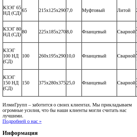
КЗЭГ 65
65
215х125х290
7,0
Муфтовый
Литой
НД (СД)
КЗЭГ 80
80
225х185х270
8,0
Фланцевый
Сварной
НД (СД)
КЗЭГ
100 НД
100
260х195х290
10,0
Фланцевый
Сварной
(СД)
КЗЭГ
150 НД
150
375х280х375
25,0
Фланцевый
Сварной
(СД)
ИлмиГрупп – заботится о своих клиентах. Мы прикладываем
огромные усилия, что бы наши клиенты могли считать нас
лучшими.
Подробней о нас »
Информация