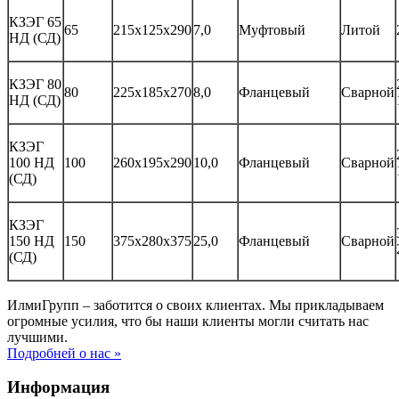
КЗЭГ 65
65
215х125х290
7,0
Муфтовый
Литой
НД (СД)
КЗЭГ 80
80
225х185х270
8,0
Фланцевый
Сварной
НД (СД)
КЗЭГ
100 НД
100
260х195х290
10,0
Фланцевый
Сварной
(СД)
КЗЭГ
150 НД
150
375х280х375
25,0
Фланцевый
Сварной
(СД)
ИлмиГрупп – заботится о своих клиентах. Мы прикладываем
огромные усилия, что бы наши клиенты могли считать нас
лучшими.
Подробней о нас »
Информация