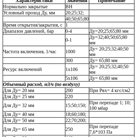
Характеристики
Значения
Примечание
Нормально закрытые
ВН
Условный проход Ду, мм
20;25;32;
40;50;65;80
Время открытия/закрытия, с
1
Диапазон давлений, бар
0-4
Ду=20;25;65;80 мм
Ду=32;40;50;65;80
0-1
мм
Ду= 20;25;32;40;50
Частота включения, 1/час
1000
мм
300
Ду= 65;80 мм
Ду= 20;25;32;40;50
Ресурс включений
1х106
мм
5х106
Ду= 65;80 мм
Объемный расход, м3/ч (по воздуху)
Для Ду= 20 мм
200
При Рвх= 4 кгс/см2
Для Ду= 25 мм
220
При перепаде 1; 10;
Для Ду= 32 мм
15;50;150;
100 мбар
Для Ду= 40 мм
18;60;180;
Для Ду= 50 мм
22;70;200;
При перепаде
Для Ду= 65 мм
250
7,6*103 Па