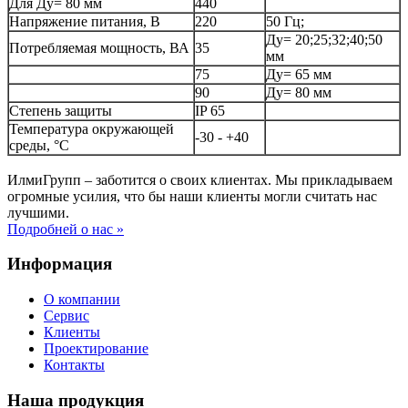
Для Ду= 80 мм
440
Напряжение питания, В
220
50 Гц;
Ду= 20;25;32;40;50
Потребляемая мощность, ВА
35
мм
75
Ду= 65 мм
90
Ду= 80 мм
Степень защиты
IP 65
Температура окружающей
-30 - +40
среды, °С
ИлмиГрупп – заботится о своих клиентах. Мы прикладываем
огромные усилия, что бы наши клиенты могли считать нас
лучшими.
Подробней о нас »
Информация
О компании
Сервис
Клиенты
Проектирование
Контакты
Наша продукция