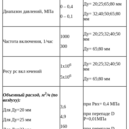
Ду= 20;25;65;80 мм
0 – 0,4
Диапазон давлений, МПа
Ду= 32;40;50;65;80
0 – 0,1
мм
Ду= 20;25;32;40;50
1000
мм
Частота включения, 1/час
300
Ду= 65;80 мм
Ду= 20;25;32;40;50
6
1х10
мм
Ресу рс вкл ючений
6
5х10
Ду= 65;80 мм
3
Объемный расход, м
/ч (по
воздуху):
при Рвх= 0,4 МПа
3,6
Для Ду=20 мм
при перепаде D
4,9
Р=0,01МПа
Для Ду=25 мм
160
при перепаде D