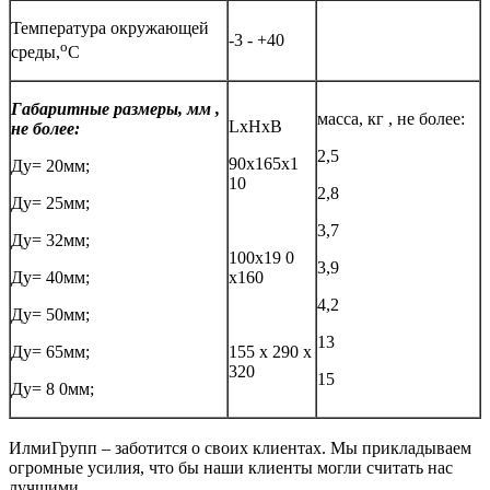
Температура окружающей
-3 - +40
о
среды,
С
Габаритные размеры, мм ,
масса, кг , не более:
LxHxB
не более:
2,5
90х165х1
Ду= 20мм;
10
2,8
Ду= 25мм;
3,7
Ду= 32мм;
100х19 0
3,9
Ду= 40мм;
х160
4,2
Ду= 50мм;
13
Ду= 65мм;
155 х 290 х
320
15
Ду= 8 0мм;
ИлмиГрупп – заботится о своих клиентах. Мы прикладываем
огромные усилия, что бы наши клиенты могли считать нас
лучшими.