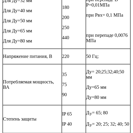
Для Ду=32 мм
Р=0,01МПа
180
Для Ду=40 мм
при Рвх= 0,1 МПа
200
Для Ду=50 мм
250
Для Ду=65 мм
при перепаде 0,0076
440
МПа
Для Ду=80 мм
Напряжение питания, В
220
50 Гц;
Ду= 20;25;32;40;50
35
мм
Потребляемая мощность,
75
ВА
Ду=65 мм
90
Ду=80 мм
Д
= 65; 80
IP 65
У
Степень защиты
IP 40
Д
= 20; 25; 32; 40; 50
У