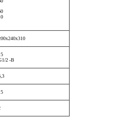
60
60
10
200х240x310
15
G1/2 -В
6,3
15
2