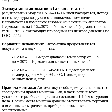
ситуаций.
Эксплуатация автоматики:
Газовая автоматика
регулирования модели САБК–ТБ/ТК эксплуатируется, исходя
из температуры воздуха в отапливаемом помещении.
Используется в комплекте газовых конвективных аппаратов
(термодатчик на t=15...30°C и банных печей (термодатчик на
t=70...120°C), сжигающих природный газ низкого давления по
ГОСТ 5542.
Варианты исполнения:
Автоматика предоставляется
покупателям в двух вариантах:
• САБК–1ТК. Выдаёт диапазон температур от + 15
до + 30°C. Подходит для конвективных печей.
• САБК–1ТБ ... САБК–8–50ТБ. Выдаёт диапазон
температур от +70 до +120°C. Подходит для
банных печей, саун.
Правила монтажа:
Автоматику необходимо устанавливать с
соблюдением правил монтажа. Так, в частности высота
установки термобаллона должна составлять 1-1,5 м от уровня
пола. Вблизи места монтажа должны отсутствовать форточки
и все виды электрических приборов, в том числе
осветительные.