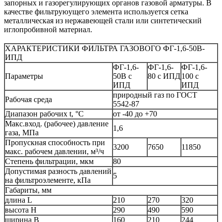
запорных и газорегулирующих органов газовой арматуры. В
качестве фильтруюущего элемента используется сетка
металлическая из нержавеющей стали или синтетический
иглопробивной материал.
ХАРАКТЕРИСТИКИ ФИЛЬТРА ГАЗОВОГО ФГ-1,6-50В-
ИПД
ФГ-1,6-
ФГ-1,6-
ФГ-1,6-
Параметры
50В с
80 с ИПД
100 с
ИПД
ИПД
природный газ по ГОСТ
Рабочая среда
5542-87
Диапазон рабочих t, °С
от -40 до +70
Макс.вход. (рабочее) давление
1,6
газа, МПа
Пропускная способность при
3200
7650
11850
макс. рабочем давлении, м³/ч
Степень фильтрации, мкм
80
Допустимая разность давлений
5
на фильтроэлементе, кПа
Габариты, мм
длина L
210
270
320
высота Н
290
490
590
ширина В
160
210
244