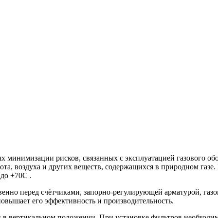
лях минимизации рисков, связанных с эксплуатацией газового 
зота, воздуха и других веществ, содержащихся в природном газ
до +70С .
енно перед счётчиками, запорно-регулирующей арматурой, газо
повышает его эффективность и производительность.
и в вертикальном положении. При установке фильтров необходи