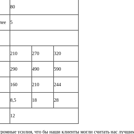
80
лее
5
210
270
320
290
490
590
160
210
244
8,5
18
28
12
громные усилия, что бы наши клиенты могли считать нас лучши