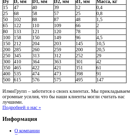
Dу
D, мм
D1, мм
D2, мм
d1, мм
Масса, кг
15
47
40
39
12
0,4
25
68
58
57
25
0,8
50
102
88
87
48
1,5
65
122
110
109
66
2
80
133
121
120
78
3
100
158
150
149
96
4,5
150
212
204
203
145
10,5
200
285
260
259
200
20,5
250
345
313
312
252
29
300
410
364
363
301
42
350
465
422
421
351
61
400
535
474
473
398
91
500
615
576
575
495
147
ИлмиГрупп – заботится о своих клиентах. Мы прикладываем
огромные усилия, что бы наши клиенты могли считать нас
лучшими.
Подробней о нас »
Информация
О компании