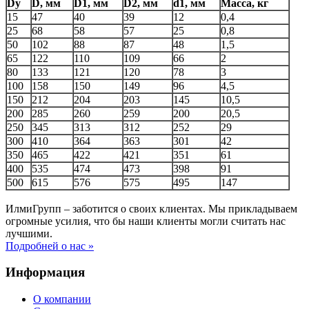
Dу
D, мм
D1, мм
D2, мм
d1, мм
Масса, кг
15
47
40
39
12
0,4
25
68
58
57
25
0,8
50
102
88
87
48
1,5
65
122
110
109
66
2
80
133
121
120
78
3
100
158
150
149
96
4,5
150
212
204
203
145
10,5
200
285
260
259
200
20,5
250
345
313
312
252
29
300
410
364
363
301
42
350
465
422
421
351
61
400
535
474
473
398
91
500
615
576
575
495
147
ИлмиГрупп – заботится о своих клиентах. Мы прикладываем
огромные усилия, что бы наши клиенты могли считать нас
лучшими.
Подробней о нас »
Информация
О компании