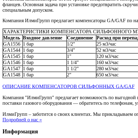
фланцев. Основная задача при установке предотвратить скруч
специальным допуском.
Компания ИлмиГрупп предлагает компенсаторы GA/GAF по наил
ХАРАКТЕРИСТИКИ КОМПЕНСАТОРА СИЛЬФОННОГО М
Модель
Входное давление
Соединение
Расход при перепа
GA1556
1 бар
1/2"
25 м3/час
GA1544
1 бар
3/4"
52 м3/час
GA1545
1 бар
1"
120 м3/час
GA1546
1 бар
1 1/4"
160 м3/час
GA1547
1 бар
1 1/2"
280 м3/час
GA1548
1 бар
2"
650 м3/час
ОПИСАНИЕ КОМПЕНСАТОРОВ СИЛЬФОННЫХ
GA/GAF
Компания "ИлмиГрупп" предлагает возможность по выгодной
поставки газового оборудования — обратитесь по телефонам, у
ИлмиГрупп – заботится о своих клиентах. Мы прикладываем о
Подробней о нас »
Информация