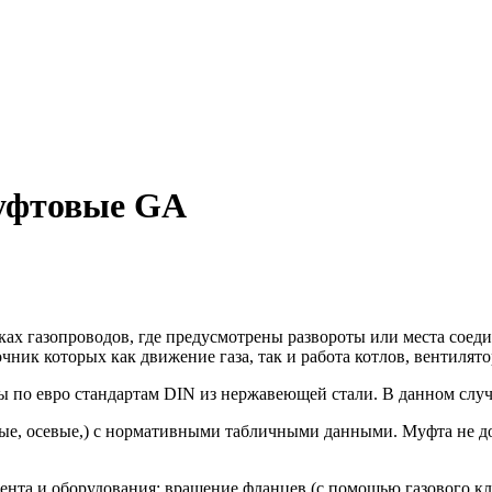
уфтовые GA
ках газопроводов, где предусмотрены развороты или места соед
чник которых как движение газа, так и работа котлов, вентилято
 евро стандартам DIN из нержавеющей стали. В данном случае: 
вые, осевые,) с нормативными табличными данными. Муфта не д
ента и оборудования: вращение фланцев (с помощью газового к