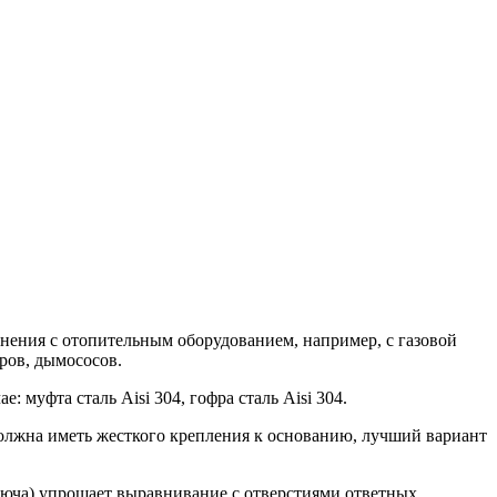
инения с отопительным оборудованием, например, с газовой
ров, дымососов.
муфта сталь Aisi 304, гофра сталь Aisi 304.
олжна иметь жесткого крепления к основанию, лучший вариант
люча) упрощает выравнивание с отверстиями ответных