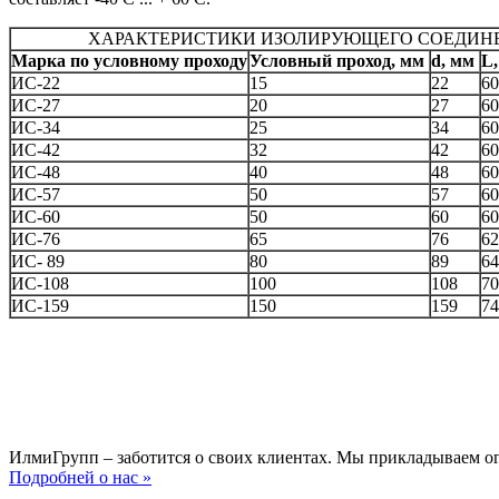
ХАРАКТЕРИСТИКИ ИЗОЛИРУЮЩЕГО СОЕДИНЕ
Марка по условному проходу
Условный проход, мм
d, мм
L
ИС-22
15
22
60
ИС-27
20
27
60
ИС-34
25
34
60
ИС-42
32
42
60
ИС-48
40
48
60
ИС-57
50
57
60
ИС-60
50
60
60
ИС-76
65
76
62
ИС- 89
80
89
64
ИС-108
100
108
70
ИС-159
150
159
74
ИлмиГрупп – заботится о своих клиентах. Мы прикладываем о
Подробней о нас »