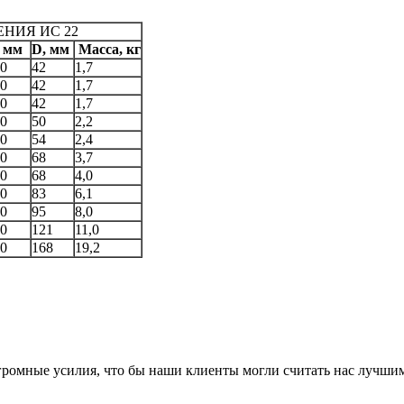
НИЯ ИС 22
, мм
D, мм
Масса, кг
0
42
1,7
0
42
1,7
0
42
1,7
0
50
2,2
0
54
2,4
0
68
3,7
0
68
4,0
0
83
6,1
0
95
8,0
0
121
11,0
0
168
19,2
громные усилия, что бы наши клиенты могли считать нас лучши