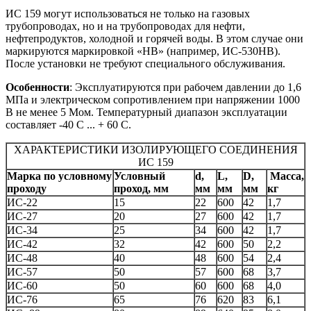
ИС 159 могут использоваться не только на газовых
трубопроводах, но и на трубопроводах для нефти,
нефтепродуктов, холодной и горячей воды. В этом случае они
маркируются маркировкой «НВ» (например, ИС-530НВ).
После установки не требуют специального обслуживания.
Особенности
: Эксплуатируются при рабочем давлении до 1,6
МПа и электрическом сопротивлением при напряжении 1000
В не менее 5 Мом. Температурный диапазон эксплуатации
составляет -40 С ... + 60 С.
ХАРАКТЕРИСТИКИ ИЗОЛИРУЮЩЕГО СОЕДИНЕНИЯ
ИС 159
Марка по условному
Условный
d,
L,
D,
Масса,
проходу
проход, мм
мм
мм
мм
кг
ИС-22
15
22
600
42
1,7
ИС-27
20
27
600
42
1,7
ИС-34
25
34
600
42
1,7
ИС-42
32
42
600
50
2,2
ИС-48
40
48
600
54
2,4
ИС-57
50
57
600
68
3,7
ИС-60
50
60
600
68
4,0
ИС-76
65
76
620
83
6,1