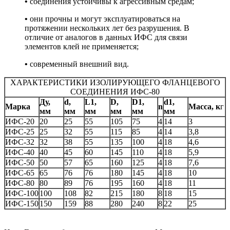
•
соединения устойчивы к агрессивным средам;
•
они прочны и могут эксплуатироваться на
протяжении нескольких лет без разрушения. В
отличие от аналогов в данных ИФС для связи
элементов клей не применяется;
•
современный внешний вид.
ХАРАКТЕРИСТИКИ ИЗОЛИРУЮЩЕГО ФЛАНЦЕВОГО
СОЕДИНЕНИЯ ИФС-80
Ду,
d,
L1,
D,
D1,
d1,
Марка
n
Масса, к
г
мм
мм
мм
мм
мм
мм
ИФС-20
20
25
55
105
75
4
14
3
ИФС-25
25
32
55
115
85
4
14
3,8
ИФС-32
32
38
55
135
100
4
18
4,6
ИФС-40
40
45
60
145
110
4
18
5,9
ИФС-50
50
57
65
160
125
4
18
7,6
ИФС-65
65
76
76
180
145
4
18
10
ИФС-80
80
89
76
195
160
4
18
11
ИФС-100
100
108
82
215
180
8
18
15
ИФС-150
150
159
88
280
240
8
22
25